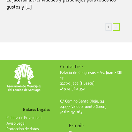
La Jacetania. Actividades y personajes para todos los
gustos y […]
1
2
Contactos:
Palacio de Congresos – Av. Juan XXIII,
17
22700 Jaca (Huesca)
974 360 352
C/ Camino Santa Olaja, 24
24277 Valdelafuente (León)
Enlaces Legales
621 151 165
Política de Privacidad
Aviso Legal
E-mail:
Protección de datos