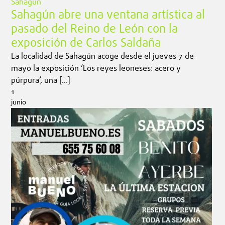
Sahagún
Sahagún abre una ventana artística al
pasado del Reino de León con la
exposición de Carlos Saldaña
La localidad de Sahagún acoge desde el jueves 7 de
mayo la exposición ‘Los reyes leoneses: acero y
púrpura’, una […]
1
junio