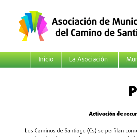
Saltar
al
contenido
Inicio
La Asociación
Mun
P
Activación de recu
Los Caminos de Santiago (Cs) se perfilan como 