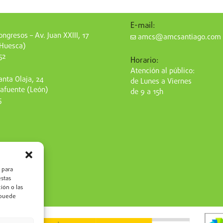
E-mail:
ngresos – Av. Juan XXIII, 17
amcs@amcsantiago.com
(Huesca)
52
Horario:
Atención al público:
nta Olaja, 24
de Lunes a Viernes
afuente (León)
de 9 a 15h
5
 para
estas
ión o las
, puede