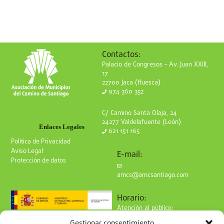
Contactos:
Palacio de Congresos – Av. Juan XXIII,
17
22700 Jaca (Huesca)
974 360 352
C/ Camino Santa Olaja, 24
24277 Valdelafuente (León)
Enlaces Legales
621 151 165
Política de Privacidad
Aviso Legal
E-mail:
Protección de datos
amcs@amcsantiago.com
Horario:
Atención al público:
de Lunes a Viernes
Gestionar consentimiento