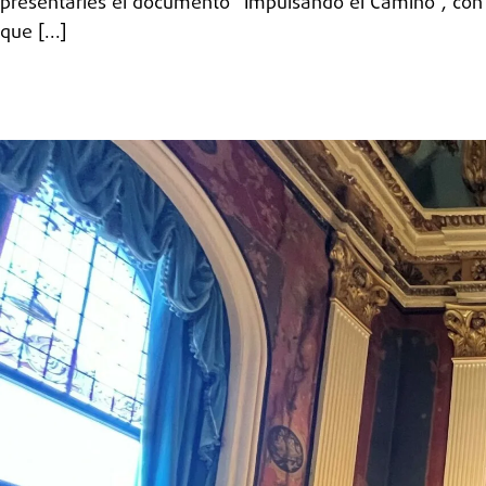
presentarles el documento “Impulsando el Camino”, con e
que [...]