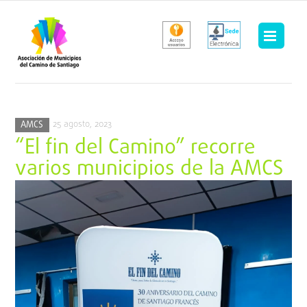
Saltar
al
contenido
25 agosto, 2023
AMCS
“El fin del Camino” recorre
varios municipios de la AMCS