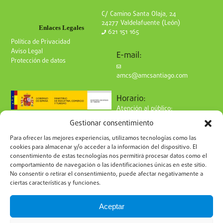
C/ Camino Santa Olaja, 24
24277 Valdelafuente (León)
Enlaces Legales
621 151 165
Política de Privacidad
Aviso Legal
E-mail:
Protección de datos
amcs@amcsantiago.com
Horario:
Atención al público:
de Lunes a Viernes
Gestionar consentimiento
de 9 a 15h
Síguenos en redes:
Para ofrecer las mejores experiencias, utilizamos tecnologías como las
cookies para almacenar y/o acceder a la información del dispositivo. El
consentimiento de estas tecnologías nos permitirá procesar datos como el
comportamiento de navegación o las identificaciones únicas en este sitio.
No consentir o retirar el consentimiento, puede afectar negativamente a
ciertas características y funciones.
Suscríbete a nuestro boletín
Aceptar