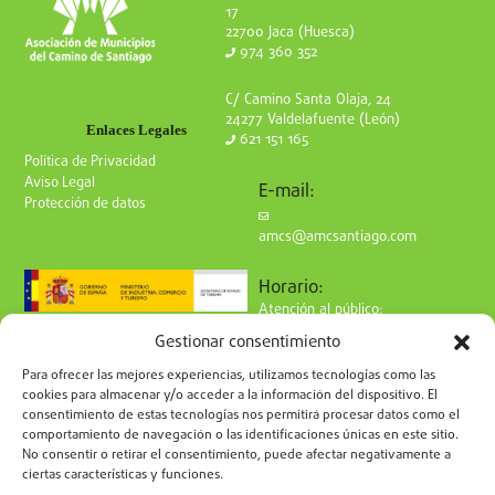
17
22700 Jaca (Huesca)
974 360 352
C/ Camino Santa Olaja, 24
24277 Valdelafuente (León)
Enlaces Legales
621 151 165
Política de Privacidad
Aviso Legal
E-mail:
Protección de datos
amcs@amcsantiago.com
Horario:
Atención al público:
de Lunes a Viernes
Gestionar consentimiento
de 9 a 15h
Síguenos en redes:
Para ofrecer las mejores experiencias, utilizamos tecnologías como las
cookies para almacenar y/o acceder a la información del dispositivo. El
consentimiento de estas tecnologías nos permitirá procesar datos como el
comportamiento de navegación o las identificaciones únicas en este sitio.
No consentir o retirar el consentimiento, puede afectar negativamente a
ciertas características y funciones.
Suscríbete a nuestro boletín