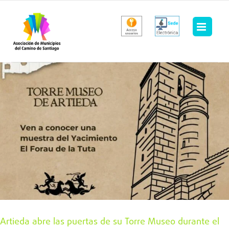
Saltar
al
contenido
Artieda abre las puertas de su Torre Museo durante el