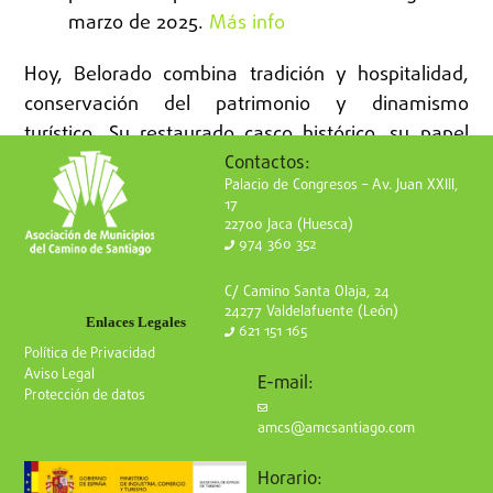
marzo de 2025.
Más info
Hoy, Belorado combina tradición y hospitalidad,
conservación del patrimonio y dinamismo
turístico. Su restaurado casco histórico, su papel
Contactos:
como etapa del Camino, su atractivo para
Palacio de Congresos – Av. Juan XXIII,
ecoturismo y sus eventos culturales lo convierten
17
en un destino que mira al pasado con orgullo y al
22700 Jaca (Huesca)
974 360 352
futuro con esperanza.
C/ Camino Santa Olaja, 24
Fuentes:
www.belorado.es
24277 Valdelafuente (León)
Enlaces Legales
621 151 165
Política de Privacidad
Aviso Legal
E-mail:
Protección de datos
amcs@amcsantiago.com
Horario: