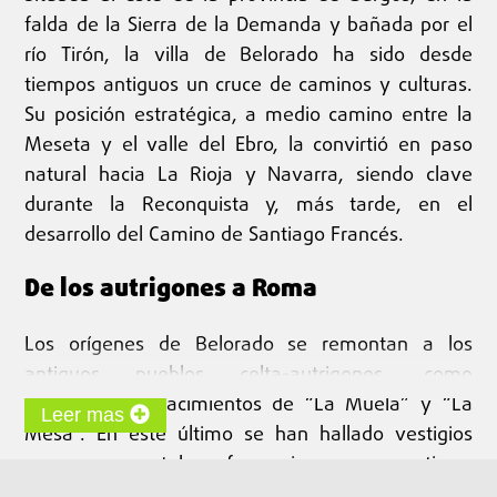
falda de la Sierra de la Demanda y bañada por el
río Tirón, la villa de Belorado ha sido desde
tiempos antiguos un cruce de caminos y culturas.
Su posición estratégica, a medio camino entre la
Meseta y el valle del Ebro, la convirtió en paso
natural hacia La Rioja y Navarra, siendo clave
durante la Reconquista y, más tarde, en el
desarrollo del Camino de Santiago Francés.
De los autrigones a Roma
Los orígenes de Belorado se remontan a los
antiguos pueblos celta-autrigones, como
muestran los yacimientos de “La Muela” y “La
Leer mas
Mesa”. En este último se han hallado vestigios
romanos —estelas funerarias, aras votivas,
monedas y restos de cerámica— que confirman la