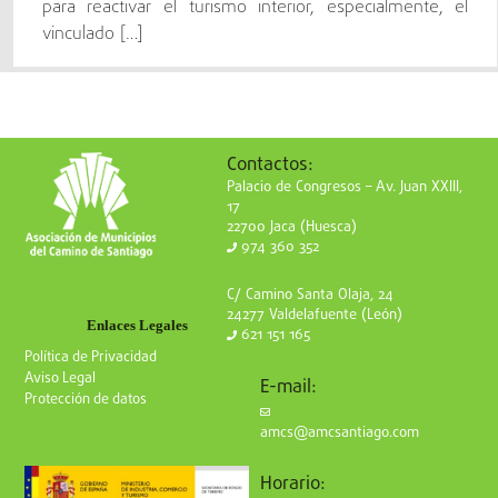
para reactivar el turismo interior, especialmente, el
vinculado […]
Contactos:
Palacio de Congresos – Av. Juan XXIII,
17
22700 Jaca (Huesca)
974 360 352
C/ Camino Santa Olaja, 24
24277 Valdelafuente (León)
Enlaces Legales
621 151 165
Política de Privacidad
Aviso Legal
E-mail:
Protección de datos
amcs@amcsantiago.com
Horario: