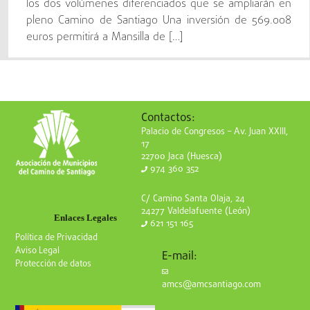
los dos volúmenes diferenciados que se ampliarán en
pleno Camino de Santiago Una inversión de 569.008
euros permitirá a Mansilla de […]
Contactos:
Palacio de Congresos – Av. Juan XXIII,
17
22700 Jaca (Huesca)
974 360 352
C/ Camino Santa Olaja, 24
24277 Valdelafuente (León)
Enlaces Legales
621 151 165
Política de Privacidad
Aviso Legal
E-mail:
Protección de datos
amcs@amcsantiago.com