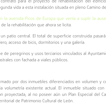
ontrato para el proyecto de rehabilitación del edifici
unda vida a esta instalación situada en pleno Camino de
 en la avenida Picos de Europa que venía a suplir la aus
de la rehabilitación que ahora se licita.
n patio central. El total de superficie construida pasar
dero, acceso de bicis, dormitorios y una galería.
gue de peregrinos y usos terciarios vinculados al Ayuntami
astrales con fachada a viales públicos.
formado por dos inmuebles diferenciados en volumen y co
a volumetría existente actual. El inmueble situado con 
ón proyectada, al no poseer aún un Plan Especial del C
rritorial de Patrimonio Cultural de León.