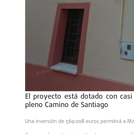
El proyecto está dotado con cas
pleno Camino de Santiago
Una inversión de 569.008 euros permitirá a Man