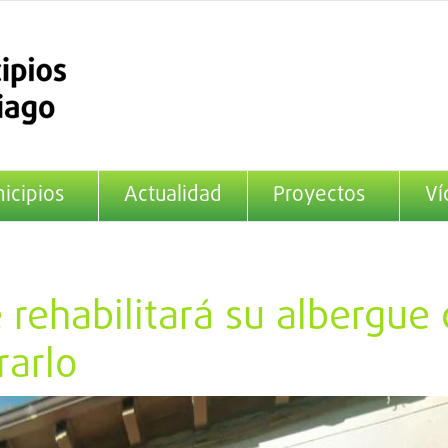
icipios
Actualidad
Proyectos
Ví
 rehabilitará su albergue 
rarlo