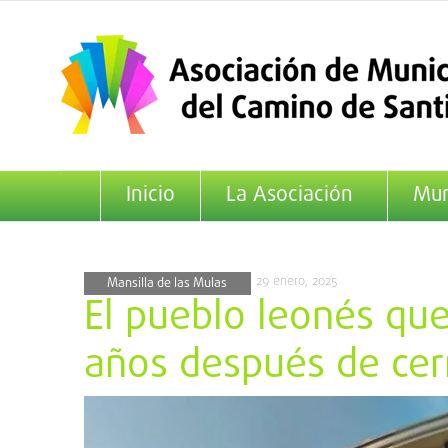
Saltar
al
contenido
Inicio
La Asociación
Mun
29 enero, 2025
Mansilla de las Mulas
El pueblo leonés que
años después de cer