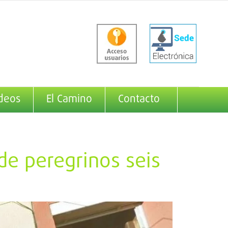
deos
El Camino
Contacto
de peregrinos seis