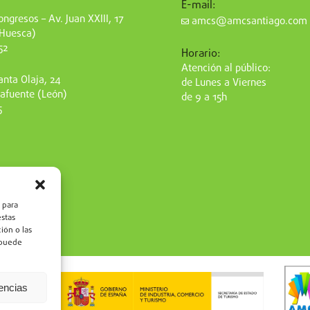
E-mail:
ngresos – Av. Juan XXIII, 17
amcs@amcsantiago.com
(Huesca)
52
Horario:
Atención al público:
nta Olaja, 24
de Lunes a Viernes
afuente (León)
de 9 a 15h
5
 para
estas
ión o las
, puede
rencias