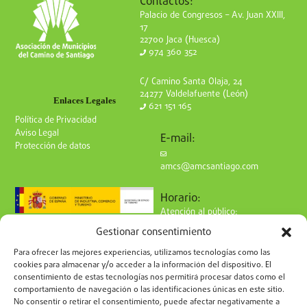
Contactos:
Palacio de Congresos – Av. Juan XXIII,
17
22700 Jaca (Huesca)
974 360 352
C/ Camino Santa Olaja, 24
24277 Valdelafuente (León)
Enlaces Legales
621 151 165
Política de Privacidad
Aviso Legal
E-mail:
Protección de datos
amcs@amcsantiago.com
Horario:
Atención al público:
de Lunes a Viernes
Gestionar consentimiento
de 9 a 15h
Síguenos en redes:
Para ofrecer las mejores experiencias, utilizamos tecnologías como las
cookies para almacenar y/o acceder a la información del dispositivo. El
consentimiento de estas tecnologías nos permitirá procesar datos como el
comportamiento de navegación o las identificaciones únicas en este sitio.
No consentir o retirar el consentimiento, puede afectar negativamente a