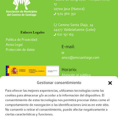
17
22700 Jaca (Huesca)
974 360 352
C/ Camino Santa Olaja, 24
24277 Valdelafuente (León)
Enlaces Legales
621 151 165
Política de Privacidad
Aviso Legal
E-mail:
Protección de datos
amcs@amcsantiago.com
Horario:
Atención al público:
de Lunes a Viernes
Gestionar consentimiento
de 9 a 15h
Síguenos en redes:
Para ofrecer las mejores experiencias, utilizamos tecnologías como las
cookies para almacenar y/o acceder a la información del dispositivo. El
consentimiento de estas tecnologías nos permitirá procesar datos como el
comportamiento de navegación o las identificaciones únicas en este sitio.
No consentir o retirar el consentimiento, puede afectar negativamente a
ciertas características y funciones.
Suscríbete a nuestro boletín