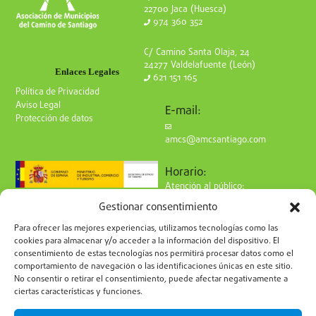
22700 Jaca (Huesca)
974 360 352
C/ Camino Santa Olaja, 24
24277 Valdelafuente (León)
Enlaces Legales
621 151 165
Política de Privacidad
Aviso Legal
E-mail:
Protección de datos
amcs@amcsantiago.com
Horario:
Atención al público:
de Lunes a Viernes
Gestionar consentimiento
de 9 a 15h
Síguenos en redes:
Para ofrecer las mejores experiencias, utilizamos tecnologías como las
cookies para almacenar y/o acceder a la información del dispositivo. El
consentimiento de estas tecnologías nos permitirá procesar datos como el
comportamiento de navegación o las identificaciones únicas en este sitio.
No consentir o retirar el consentimiento, puede afectar negativamente a
ciertas características y funciones.
Suscríbete a nuestro boletín