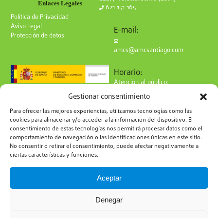
Enlaces Legales
621 151 165
Política de Privacidad
Aviso Legal
E-mail:
Protección de datos
amcs@amcsantiago.com
Horario:
Atención al público:
de Lunes a Viernes
Gestionar consentimiento
de 9 a 15h
Síguenos en redes:
Para ofrecer las mejores experiencias, utilizamos tecnologías como las
cookies para almacenar y/o acceder a la información del dispositivo. El
consentimiento de estas tecnologías nos permitirá procesar datos como el
comportamiento de navegación o las identificaciones únicas en este sitio.
No consentir o retirar el consentimiento, puede afectar negativamente a
ciertas características y funciones.
Suscríbete a nuestro boletín
Aceptar
Denegar