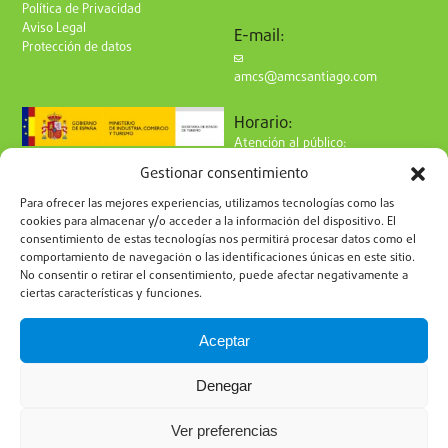
Política de Privacidad
Aviso Legal
E-mail:
Protección de datos
amcs@amcsantiago.com
Horario:
Atención al público:
de Lunes a Viernes
Gestionar consentimiento
de 9 a 15h
Síguenos en redes:
Para ofrecer las mejores experiencias, utilizamos tecnologías como las
cookies para almacenar y/o acceder a la información del dispositivo. El
consentimiento de estas tecnologías nos permitirá procesar datos como el
comportamiento de navegación o las identificaciones únicas en este sitio.
No consentir o retirar el consentimiento, puede afectar negativamente a
ciertas características y funciones.
Suscríbete a nuestro boletín
Aceptar
Denegar
Ver preferencias