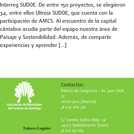
Interreg SUDOE. De entre 150 proyectos, se elegieron
34, entre ellos Ultreia SUDOE, que cuenta con la
participación de AMCS. Al encuentro de la capital
cántabra acudía parte del equipo nuestra área de
Paisaje y Sostenibilidad. Además, de compartir
experiencias y aprender [...]
Contactos:
Palacio de Congresos – Av. Juan XXIII,
17
22700 Jaca (Huesca)
974 360 352
C/ Camino Santa Olaja, 24
24277 Valdelafuente (León)
Enlaces Legales
621 151 165