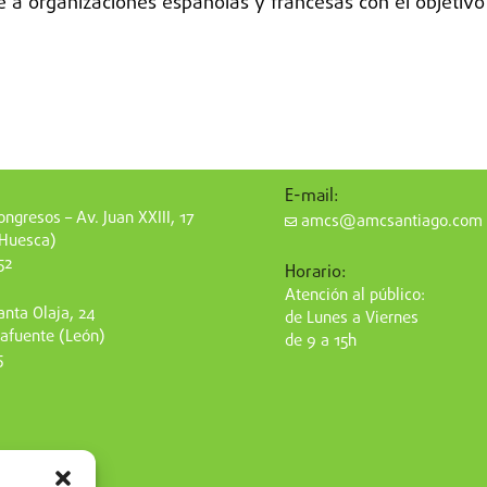
a organizaciones españolas y francesas con el objetivo 
E-mail:
ngresos – Av. Juan XXIII, 17
amcs@amcsantiago.com
(Huesca)
52
Horario:
Atención al público:
nta Olaja, 24
de Lunes a Viernes
afuente (León)
de 9 a 15h
5