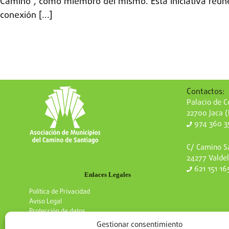
Camino”, como miembro del mismo. Esta iniciativa reúne 
conexión [...]
Contactos:
Palacio de Co
22700 Jaca 
974 360 3
C/ Camino Sa
24277 Valdel
621 151 16
Enlaces Legales
Política de Privacidad
Aviso Legal
Protección de datos
Gestionar consentimiento