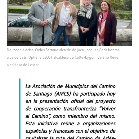
De izqda a dcha: Carlos Serrano alcalde de Jaca, Jacques Pedehontaa
alcalde Laás, Ophélie ESCOT alcaldesa de Cette-Eygun, Valérie Revel
alcaldesa de Lescar
La Asociación de Municipios del Camino
de Santiago (AMCS) ha participado hoy
en la presentación oficial del proyecto
de cooperación transfronteriza “Volver
al Camino”, como miembro del mismo.
Esta iniciativa reúne a organizaciones
españolas y francesas con el objetivo de
revitalizar la ruta del Camino de Arlés–