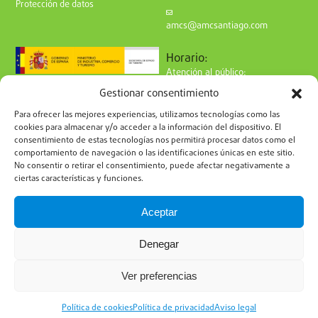
Protección de datos
amcs@amcsantiago.com
Horario:
Atención al público:
de Lunes a Viernes
Gestionar consentimiento
de 9 a 15h
Síguenos en redes:
Para ofrecer las mejores experiencias, utilizamos tecnologías como las
cookies para almacenar y/o acceder a la información del dispositivo. El
consentimiento de estas tecnologías nos permitirá procesar datos como el
comportamiento de navegación o las identificaciones únicas en este sitio.
No consentir o retirar el consentimiento, puede afectar negativamente a
ciertas características y funciones.
Suscríbete a nuestro boletín
Aceptar
Denegar
Ver preferencias
Política de Privacidad
Política de Cookies
Aviso Legal
Política de cookies
Política de privacidad
Aviso legal