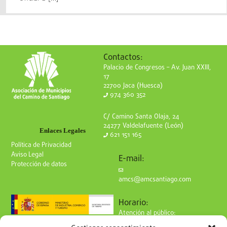
Contactos:
Palacio de Congresos – Av. Juan XXIII,
17
22700 Jaca (Huesca)
974 360 352
C/ Camino Santa Olaja, 24
24277 Valdelafuente (León)
Enlaces Legales
621 151 165
Política de Privacidad
Aviso Legal
E-mail:
Protección de datos
amcs@amcsantiago.com
Horario:
Atención al público:
de Lunes a Viernes