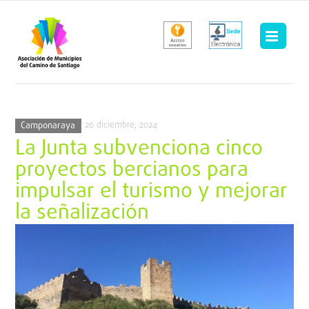
Saltar
al
contenido
26 diciembre, 2024
Camponaraya
La Junta subvenciona cinco
proyectos bercianos para
impulsar el turismo y mejorar
la señalización