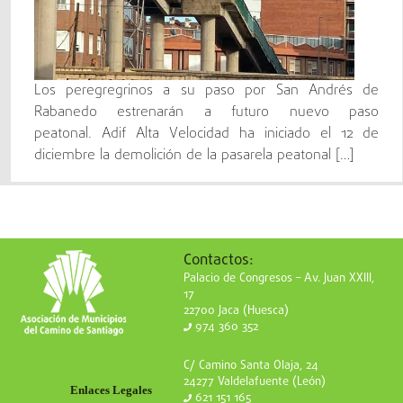
Los peregregrinos a su paso por San Andrés de
Rabanedo estrenarán a futuro nuevo paso
peatonal. Adif Alta Velocidad ha iniciado el 12 de
diciembre la demolición de la pasarela peatonal […]
Contactos:
Palacio de Congresos – Av. Juan XXIII,
17
22700 Jaca (Huesca)
974 360 352
C/ Camino Santa Olaja, 24
24277 Valdelafuente (León)
Enlaces Legales
621 151 165