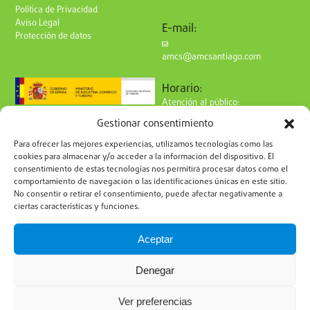
Política de Privacidad
Aviso Legal
E-mail:
Protección de datos
amcs@amcsantiago.com
Horario:
Atención al público:
de Lunes a Viernes
Gestionar consentimiento
de 9 a 15h
Síguenos en redes:
Para ofrecer las mejores experiencias, utilizamos tecnologías como las
cookies para almacenar y/o acceder a la información del dispositivo. El
consentimiento de estas tecnologías nos permitirá procesar datos como el
comportamiento de navegación o las identificaciones únicas en este sitio.
No consentir o retirar el consentimiento, puede afectar negativamente a
ciertas características y funciones.
Suscríbete a nuestro boletín
Aceptar
Denegar
Ver preferencias