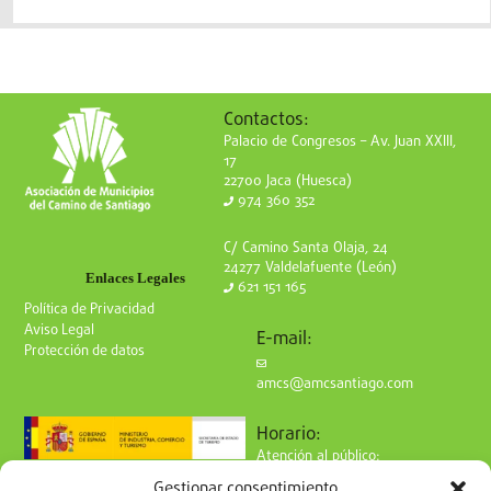
Contactos:
Palacio de Congresos – Av. Juan XXIII,
17
22700 Jaca (Huesca)
974 360 352
C/ Camino Santa Olaja, 24
24277 Valdelafuente (León)
Enlaces Legales
621 151 165
Política de Privacidad
Aviso Legal
E-mail:
Protección de datos
amcs@amcsantiago.com
Horario:
Atención al público:
de Lunes a Viernes
Gestionar consentimiento