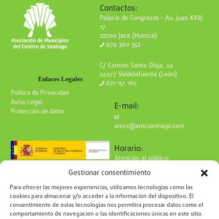
Contactos:
Palacio de Congresos – Av. Juan XXIII,
17
22700 Jaca (Huesca)
974 360 352
C/ Camino Santa Olaja, 24
24277 Valdelafuente (León)
Enlaces Legales
621 151 165
Política de Privacidad
Aviso Legal
E-mail:
Protección de datos
amcs@amcsantiago.com
Horario:
Atención al público:
de Lunes a Viernes
Gestionar consentimiento
de 9 a 15h
Síguenos en redes:
Para ofrecer las mejores experiencias, utilizamos tecnologías como las
cookies para almacenar y/o acceder a la información del dispositivo. El
consentimiento de estas tecnologías nos permitirá procesar datos como el
comportamiento de navegación o las identificaciones únicas en este sitio.