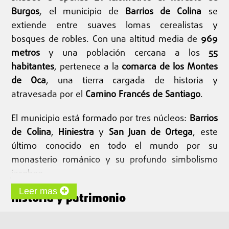
Burgos
, el municipio de
Barrios de Colina
se
extiende entre suaves lomas cerealistas y
bosques de robles. Con una altitud media de
969
metros
y una población cercana a los
55
habitantes
, pertenece a la
comarca de los Montes
de Oca
, una tierra cargada de historia y
atravesada por el
Camino Francés de Santiago
.
El municipio está formado por tres núcleos:
Barrios
de Colina
,
Hiniestra
y
San Juan de Ortega
, este
último conocido en todo el mundo por su
monasterio románico y su profundo simbolismo
jacobeo.
Leer mas
Historia y patrimonio
Barrios de Colina tiene orígenes medievales y