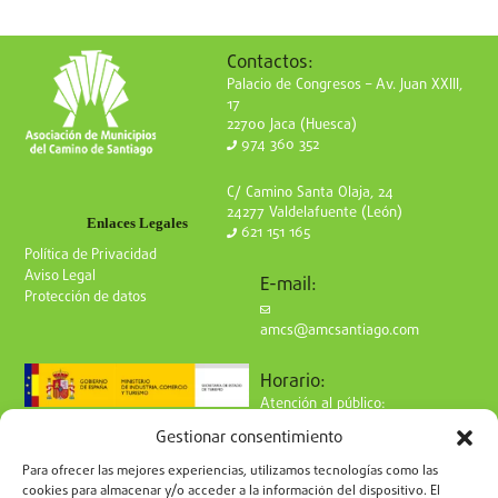
Contactos:
Palacio de Congresos – Av. Juan XXIII,
17
22700 Jaca (Huesca)
974 360 352
C/ Camino Santa Olaja, 24
24277 Valdelafuente (León)
Enlaces Legales
621 151 165
Política de Privacidad
Aviso Legal
E-mail:
Protección de datos
amcs@amcsantiago.com
Horario:
Atención al público:
de Lunes a Viernes
Gestionar consentimiento
de 9 a 15h
Síguenos en redes:
Para ofrecer las mejores experiencias, utilizamos tecnologías como las
cookies para almacenar y/o acceder a la información del dispositivo. El