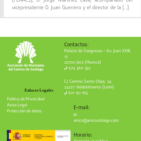
(FEAACS), D. Jorge Martínez Cava, acompañado del
vicepresidente D. Juan Guerrero y el director de la […]
Contactos:
Palacio de Congresos – Av. Juan XXIII,
17
22700 Jaca (Huesca)
974 360 352
C/ Camino Santa Olaja, 24
24277 Valdelafuente (León)
Enlaces Legales
621 151 165
Política de Privacidad
Aviso Legal
E-mail:
Protección de datos
amcs@amcsantiago.com
Horario: