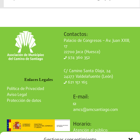
Contactos:
Palacio de Congresos – Av. Juan XXIII,
17
22700 Jaca (Huesca)
974 360 352
C/ Camino Santa Olaja, 24
24277 Valdelafuente (León)
Enlaces Legales
621 151 165
Política de Privacidad
Aviso Legal
E-mail:
Protección de datos
amcs@amcsantiago.com
Horario:
Atención al público:
de Lunes a Viernes