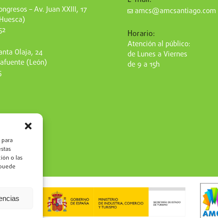
ngresos – Av. Juan XXIII, 17
amcs@amcsantiago.com
(Huesca)
52
Horario:
Atención al público:
nta Olaja, 24
de Lunes a Viernes
afuente (León)
de 9 a 15h
5
 para
estas
ión o las
, puede
rencias