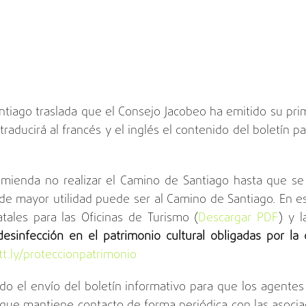
tiago traslada que el Consejo Jacobeo ha emitido su prime
aducirá al francés y el inglés el contenido del boletín p
ienda no realizar el Camino de Santiago hasta que se te
e mayor utilidad puede ser al Camino de Santiago. En es
tales para las Oficinas de Turismo (
Descargar PDF
) y 
sinfección en el patrimonio cultural obligadas por la 
tt.ly/proteccionpatrimonio
ndo el envío del boletín informativo para que los agent
e mantiene contacto de forma periódica con las asociacio