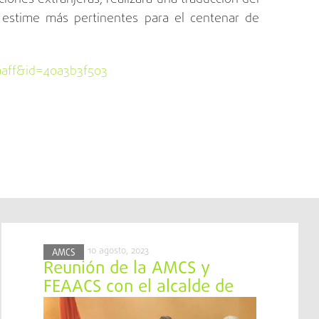
estime más pertinentes para el centenar de
aaff&id=40a3b3f503
10 agosto, 2023
AMCS
Reunión de la AMCS y
FEAACS con el alcalde de
Jaca