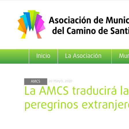
Saltar
al
contenido
Inicio
La Asociación
Mun
20 mayo, 2020
AMCS
La AMCS traducirá la
peregrinos extranjer