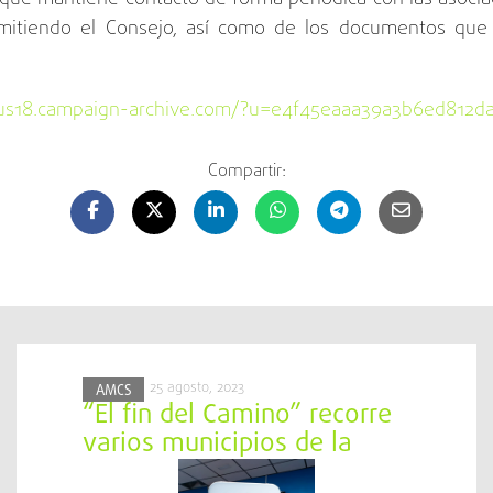
mitiendo el Consejo, así como de los documentos que 
/us18.campaign-archive.com/?u=e4f45eaaa39a3b6ed812d
Compartir:
25 agosto, 2023
AMCS
“El fin del Camino” recorre
varios municipios de la
AMCS