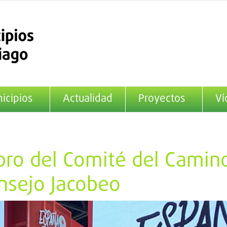
icipios
Actualidad
Proyectos
Ví
ro del Comité del Camino
nsejo Jacobeo