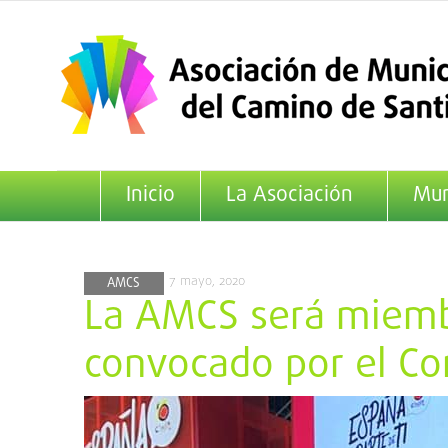
Saltar
al
contenido
Inicio
La Asociación
Mun
7 mayo, 2020
AMCS
La AMCS será miemb
convocado por el Co