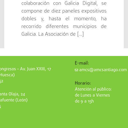
colaboración con Galicia Digital, se
compone de diez paneles expositivos
dobles y, hasta el momento, ha
recorrido diferentes municipios de
Galicia. La Asociación de […]
E-mail:
ngresos – Av. Juan XXIII, 17
amcs@amcsantiago.com
(Huesca)
52
Horario:
Atención al público:
nta Olaja, 24
de Lunes a Viernes
afuente (León)
de 9 a 15h
5