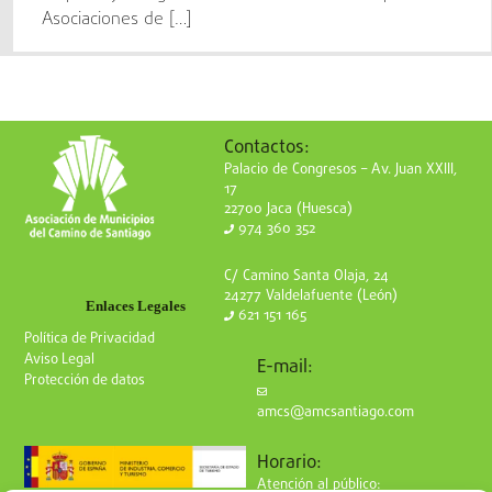
Asociaciones de […]
Contactos:
Palacio de Congresos – Av. Juan XXIII,
17
22700 Jaca (Huesca)
974 360 352
C/ Camino Santa Olaja, 24
24277 Valdelafuente (León)
Enlaces Legales
621 151 165
Política de Privacidad
Aviso Legal
E-mail:
Protección de datos
amcs@amcsantiago.com
Horario:
Atención al público: