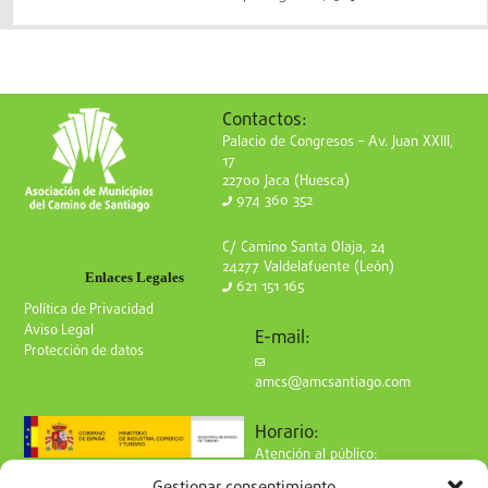
Contactos:
Palacio de Congresos – Av. Juan XXIII,
17
22700 Jaca (Huesca)
974 360 352
C/ Camino Santa Olaja, 24
24277 Valdelafuente (León)
Enlaces Legales
621 151 165
Política de Privacidad
Aviso Legal
E-mail:
Protección de datos
amcs@amcsantiago.com
Horario:
Atención al público:
de Lunes a Viernes