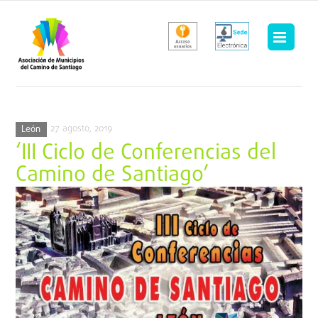
Saltar
al
contenido
27 agosto, 2019
León
‘III Ciclo de Conferencias del
Camino de Santiago’