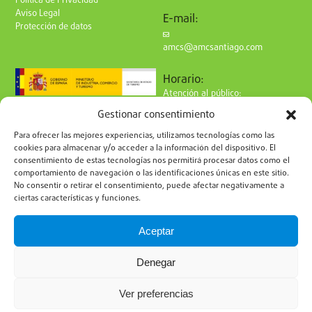
Política de Privacidad
Aviso Legal
E-mail:
Protección de datos
amcs@amcsantiago.com
Horario:
Atención al público:
de Lunes a Viernes
Gestionar consentimiento
de 9 a 15h
Síguenos en redes:
Para ofrecer las mejores experiencias, utilizamos tecnologías como las
cookies para almacenar y/o acceder a la información del dispositivo. El
consentimiento de estas tecnologías nos permitirá procesar datos como el
comportamiento de navegación o las identificaciones únicas en este sitio.
No consentir o retirar el consentimiento, puede afectar negativamente a
ciertas características y funciones.
Suscríbete a nuestro boletín
Aceptar
Denegar
Ver preferencias