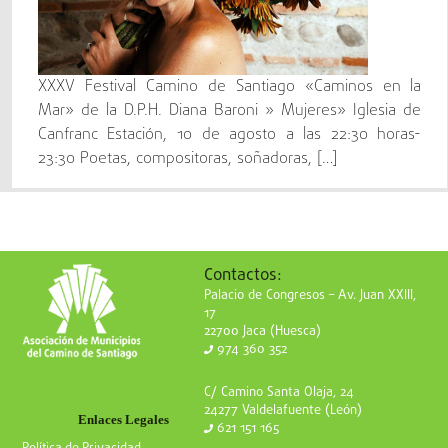
XXXV Festival Camino de Santiago «Caminos en la
Mar» de la D.P.H. Diana Baroni » Mujeres» Iglesia de
Canfranc Estación, 10 de agosto a las 22:30 horas-
23:30 Poetas, compositoras, soñadoras, […]
Contactos:
Palacio de Congresos – Av. Juan XXIII,
17
22700 Jaca (Huesca)
974 360 352
C/ Camino Santa Olaja, 24
24277 Valdelafuente (León)
Enlaces Legales
621 151 165