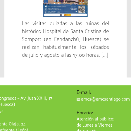
Las visitas guiadas a las ruinas del
histórico Hospital de Santa Cristina de
Somport (en Candanchú, Huesca) se
realizan habitualmente los sábados
de julio y agosto a las 17:00 horas. […]
E-mail:
ngresos – Av. Juan XXIII, 17
amcs@amcsantiago.com
(Huesca)
52
Horario:
Atención al público:
nta Olaja, 24
de Lunes a Viernes
afuente (León)