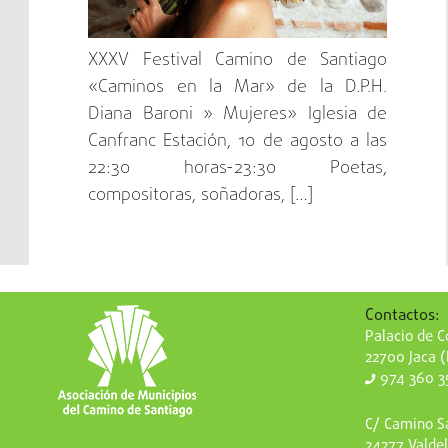
XXXV Festival Camino de Santiago
«Caminos en la Mar» de la D.P.H.
Diana Baroni » Mujeres» Iglesia de
Canfranc Estación, 10 de agosto a las
22:30 horas-23:30 Poetas,
compositoras, soñadoras, […]
Contactos:
Palacio de Co
22700 Jaca 
974 360 3
C/ Camino Sa
24277 Valdel