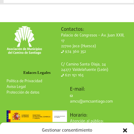
Contactos:
Palacio de Congresos – Av. Juan XXIII,
17
22700 Jaca (Huesca)
974 360 352
C/ Camino Santa Olaja, 24
24277 Valdelafuente (León)
Enlaces Legales
621 151 165
Política de Privacidad
Aviso Legal
E-mail:
Protección de datos
amcs@amcsantiago.com
Horario:
Atención al público:
de Lunes a Viernes
Gestionar consentimiento
de 9 a 15h