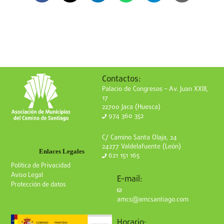
Contactos:
Palacio de Congresos – Av. Juan XXIII,
17
22700 Jaca (Huesca)
974 360 352
C/ Camino Santa Olaja, 24
24277 Valdelafuente (León)
Enlaces Legales
621 151 165
Política de Privacidad
Aviso Legal
E-mail:
Protección de datos
amcs@amcsantiago.com
Horario: