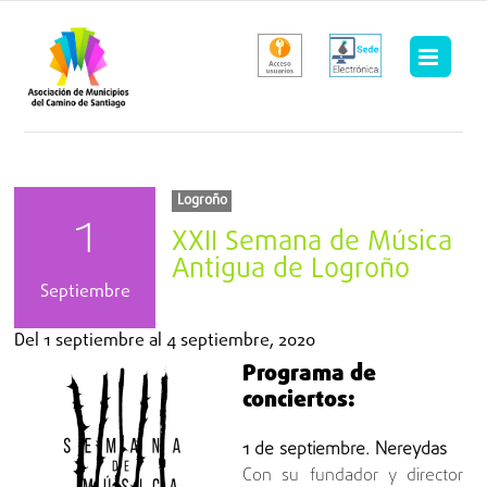
Saltar
al
contenido
Logroño
1
XXII Semana de Música
Antigua de Logroño
Septiembre
Del
1 septiembre
al
4 septiembre, 2020
Programa de
conciertos:
1 de septiembre. Nereydas
Con su fundador y director