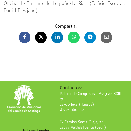
Oficina de Turismo de Logroño-La Rioja (Edificio Escuelas
Daniel Trevijano).
Compartir:
Contactos:
Palacio de Congresos – Av. Juan XXIII,
17
22700 Jaca (Huesca)
974 360 352
C/ Camino Santa Olaja, 24
24277 Valdelafuente (León)
Enlaces Legales