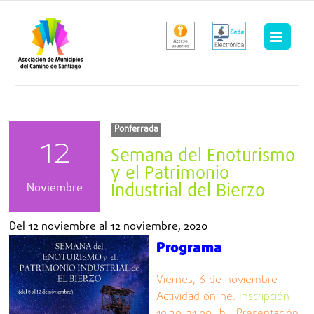
Saltar
al
contenido
Ponferrada
12
Semana del Enoturismo
y el Patrimonio
Industrial del Bierzo
Noviembre
Del
12 noviembre
al
12 noviembre, 2020
Programa
Viernes, 6 de noviembre
Actividad online:
Inscripción
19:30-21:00 h. Presentación