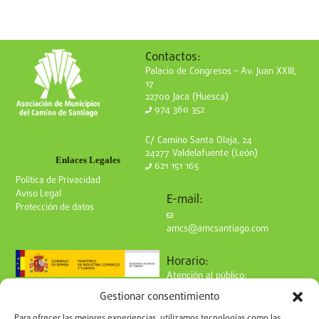
Contactos:
Palacio de Congresos – Av. Juan XXIII,
17
22700 Jaca (Huesca)
974 360 352
C/ Camino Santa Olaja, 24
24277 Valdelafuente (León)
Enlaces Legales
621 151 165
Política de Privacidad
Aviso Legal
E-mail:
Protección de datos
amcs@amcsantiago.com
Horario:
Atención al público:
de Lunes a Viernes
Gestionar consentimiento
de 9 a 15h
Síguenos en redes:
Para ofrecer las mejores experiencias, utilizamos tecnologías como las