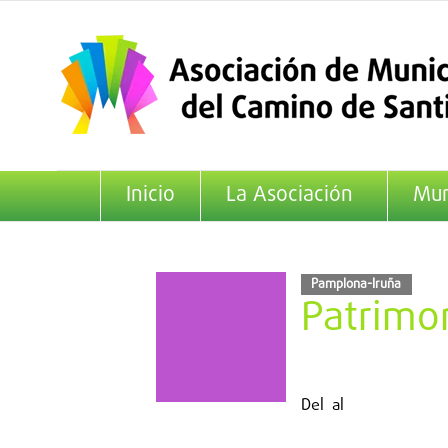
Saltar
al
contenido
Inicio
La Asociación
Mun
Pamplona-Iruña
Patrimo
Del
al