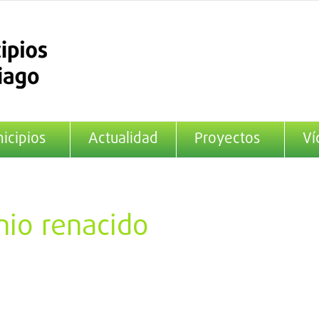
icipios
Actualidad
Proyectos
Ví
nio renacido