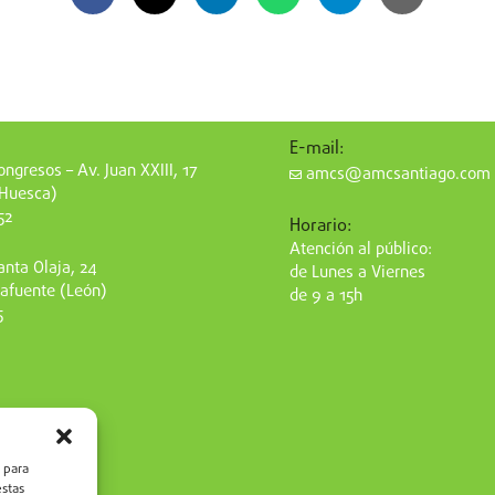
E-mail:
ngresos – Av. Juan XXIII, 17
amcs@amcsantiago.com
(Huesca)
52
Horario:
Atención al público:
nta Olaja, 24
de Lunes a Viernes
afuente (León)
de 9 a 15h
5
 para
estas