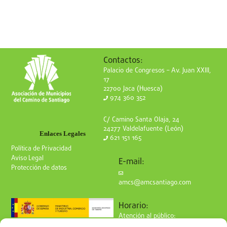
Contactos:
Palacio de Congresos – Av. Juan XXIII,
17
22700 Jaca (Huesca)
974 360 352
C/ Camino Santa Olaja, 24
24277 Valdelafuente (León)
Enlaces Legales
621 151 165
Política de Privacidad
Aviso Legal
E-mail:
Protección de datos
amcs@amcsantiago.com
Horario:
Atención al público:
de Lunes a Viernes