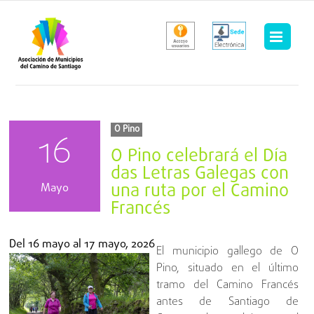
Saltar
al
contenido
O Pino
16
O Pino celebrará el Día
das Letras Galegas con
una ruta por el Camino
Mayo
Francés
Del
16 mayo
al
17 mayo, 2026
El municipio gallego de O
Pino, situado en el último
tramo del Camino Francés
antes de Santiago de