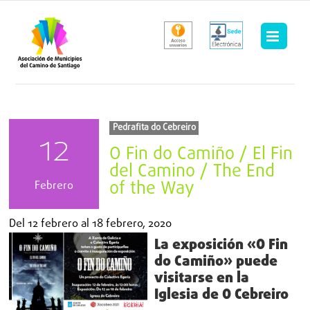
Saltar
al
contenido
Pedrafita do Cebreiro
12
O Fin do Camiño / El Fin
del Camino / The End
of the Way
Febrero
Del
12 febrero
al
18 febrero, 2020
La exposición «O Fin
do Camiño» puede
visitarse en la
Iglesia de O Cebreiro