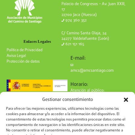
Palacio de Congresos – Av. Juan XXIII,
17
22700 Jaca (Huesca)
974 360 352
C/ Camino Santa Olaja, 24
24277 Valdelafuente (León)
Enlaces Legales
621 151 165
Política de Privacidad
Aviso Legal
E-mail:
Protección de datos
amcs@amcsantiago.com
Horario:
Atención al público:
de Lunes a Viernes
Gestionar consentimiento
de 9 a 15h
Síguenos en redes:
Para ofrecer las mejores experiencias, utilizamos tecnologías como las
cookies para almacenar y/o acceder a la información del dispositivo. El
consentimiento de estas tecnologías nos permitirá procesar datos como el
comportamiento de navegación o las identificaciones únicas en este sitio.
No consentir o retirar el consentimiento, puede afectar negativamente a