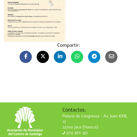
Compartir:
Contactos:
Palacio de Congresos – Av. Juan XXIII,
17
22700 Jaca (Huesca)
974 360 352