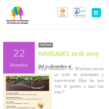
Saltar
al
contenido
Canfranc
22
NAVIDADES 2018-2019
Diciembre
Del
22 diciembre
al
Estas Navidades en #Canfranc,tienes
un sinfín de actividades y
experiencias. Elige las que
más te gusten y aquí hay
más.!!