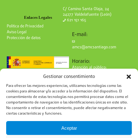
C/ Camino Santa Olaja, 24
24277 Valdelafuente (León)
Enlaces Legales
621 151 165
Política de Privacidad
Aviso Legal
E-mail:
Protección de datos
amcs@amcsantiago.com
Horario:
Atención al público:
de Lunes a Viernes
Gestionar consentimiento
de 9 a 15h
Síguenos en redes:
Para ofrecer las mejores experiencias, utilizamos tecnologías como las
cookies para almacenar y/o acceder a la información del dispositivo. El
consentimiento de estas tecnologías nos permitirá procesar datos como el
comportamiento de navegación o las identificaciones únicas en este sitio.
No consentir o retirar el consentimiento, puede afectar negativamente a
ciertas características y funciones.
Suscríbete a nuestro boletín
Aceptar