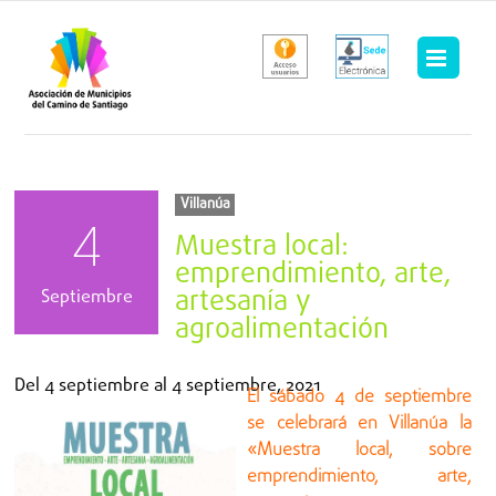
Saltar
al
contenido
Villanúa
4
Muestra local:
emprendimiento, arte,
artesanía y
Septiembre
agroalimentación
Del
4 septiembre
al
4 septiembre, 2021
El sábado 4 de septiembre
se celebrará en Villanúa la
«Muestra local, sobre
emprendimiento, arte,