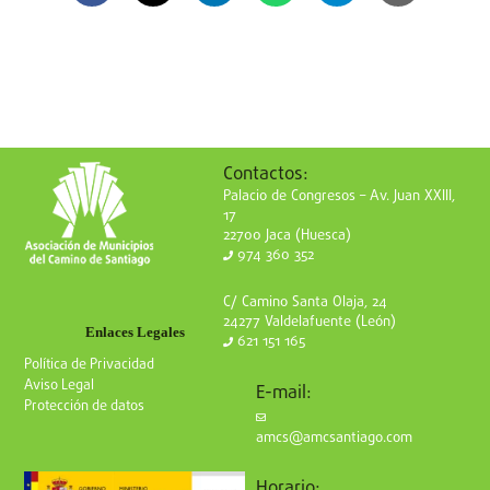
Contactos:
Palacio de Congresos – Av. Juan XXIII,
17
22700 Jaca (Huesca)
974 360 352
C/ Camino Santa Olaja, 24
24277 Valdelafuente (León)
Enlaces Legales
621 151 165
Política de Privacidad
Aviso Legal
E-mail:
Protección de datos
amcs@amcsantiago.com
Horario: