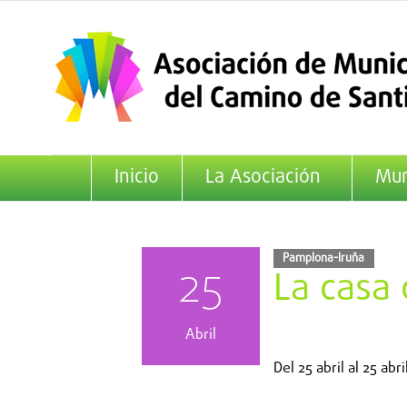
Saltar
al
contenido
Inicio
La Asociación
Mun
Pamplona-Iruña
25
La casa
Abril
Del
25 abril
al
25 abri