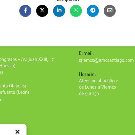
E-mail:
ngresos – Av. Juan XXIII, 17
amcs@amcsantiago.com
(Huesca)
52
Horario:
Atención al público:
nta Olaja, 24
de Lunes a Viernes
afuente (León)
de 9 a 15h
5