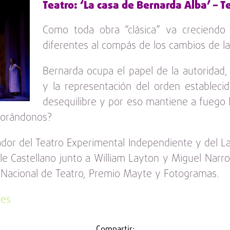
Teatro: ‘La casa de Bernarda Alba’ – T
Como toda obra “clásica” va creciendo 
diferentes al compás de los cambios de la
Bernarda ocupa el papel de la autoridad
y la representación del orden estableci
desequilibre y por eso mantiene a fuego
vorándonos?
dador del Teatro Experimental Independiente y del L
le Castellano junto a William Layton y Miguel Narr
o Nacional de Teatro, Premio Mayte y Fotogramas.
.es
Compartir: