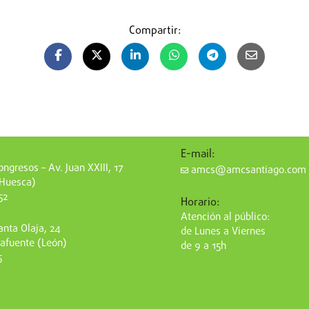
Compartir:
E-mail:
ngresos – Av. Juan XXIII, 17
amcs@amcsantiago.com
(Huesca)
52
Horario:
Atención al público:
nta Olaja, 24
de Lunes a Viernes
afuente (León)
de 9 a 15h
5