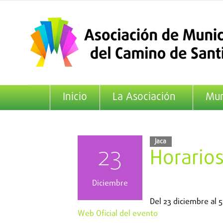
Saltar
al
contenido
Inicio
La Asociación
Mun
Jaca
23
Horario
Diciembre
Del
23 diciembre
al
5
Web Oficial del evento