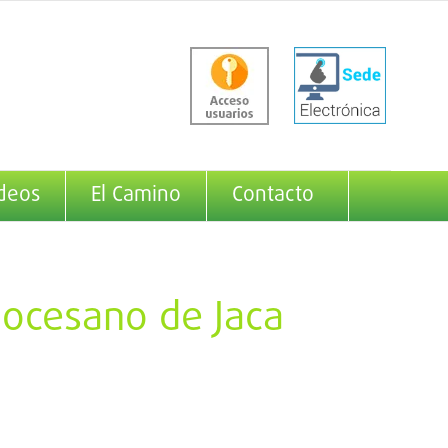
deos
El Camino
Contacto
iocesano de Jaca