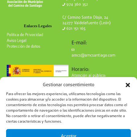
974 360 352
C/ Camino Santa Olaja, 24
24277 Valdelafuente (León)
Enlaces Legales
621 151 165
Política de Privacidad
Aviso Legal
E-mail:
Protección de datos
amcs@amcsantiago.com
Horario:
Atención al público:
de Lunes a Viernes
Gestionar consentimiento
de 9 a 15h
Síguenos en redes:
Para ofrecer las mejores experiencias, utilizamos tecnologías como las
cookies para almacenar y/o acceder a la información del dispositivo. El
consentimiento de estas tecnologías nos permitirá procesar datos como el
comportamiento de navegación o las identificaciones únicas en este sitio.
No consentir o retirar el consentimiento, puede afectar negativamente a
ciertas características y funciones.
Suscríbete a nuestro boletín
Aceptar