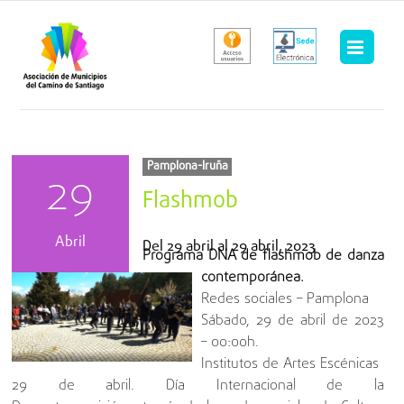
Saltar
al
contenido
Pamplona-Iruña
29
Flashmob
Abril
Del
29 abril
al
29 abril, 2023
Programa DNA de flashmob de danza
contemporánea.
Redes sociales – Pamplona
Sábado, 29 de abril de 2023
– 00:00h.
Institutos de Artes Escénicas
29 de abril. Día Internacional de la