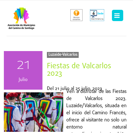
Saltar
al
contenido
Luzaide-Valcarlos
21
Fiestas de Valcarlos
2023
Julio
Del
21 julio
al
25 julio, 2023
Ven a disfrutar de las Fiestas
de Valcarlos 2023.
Luzaide/Valcarlos, situada en
el inicio del Camino Francés,
ofrece al visitante no solo un
entorno natural