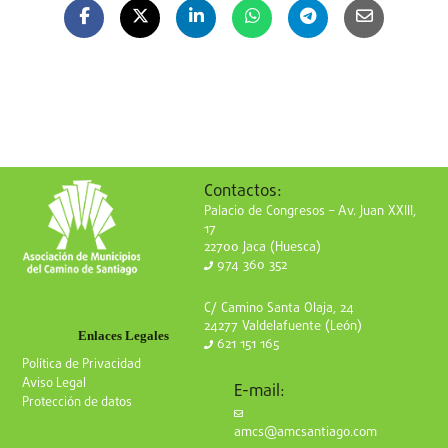
Contactos:
Palacio de Congresos – Av. Juan XXIII,
17
22700 Jaca (Huesca)
974 360 352
C/ Camino Santa Olaja, 24
24277 Valdelafuente (León)
Enlaces Legales
621 151 165
Política de Privacidad
Aviso Legal
E-mail:
Protección de datos
amcs@amcsantiago.com