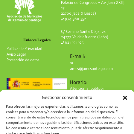
Palacio de Congresos – Av. Juan XXIII,
17
22700 Jaca (Huesca)
974 360 352
C/ Camino Santa Olaja, 24
24277 Valdelafuente (León)
Enlaces Legales
621 151 165
Política de Privacidad
Aviso Legal
E-mail:
Protección de datos
amcs@amcsantiago.com
Horario:
Atención al público:
de Lunes a Viernes
Gestionar consentimiento
de 9 a 15h
Síguenos en redes:
Para ofrecer las mejores experiencias, utilizamos tecnologías como las
cookies para almacenar y/o acceder a la información del dispositivo. El
consentimiento de estas tecnologías nos permitirá procesar datos como el
comportamiento de navegación o las identificaciones únicas en este sitio.
No consentir o retirar el consentimiento, puede afectar negativamente a
ciertas características y funciones.