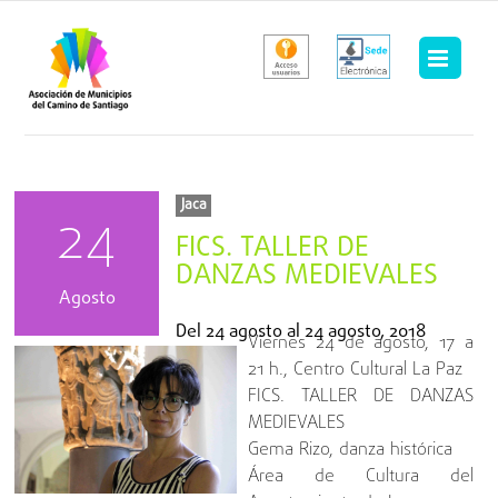
Saltar
al
contenido
Jaca
24
FICS. TALLER DE
DANZAS MEDIEVALES
Agosto
Del
24 agosto
al
24 agosto, 2018
Viernes 24 de agosto, 17 a
21 h., Centro Cultural La Paz
FICS. TALLER DE DANZAS
MEDIEVALES
Gema Rizo, danza histórica
Área de Cultura del