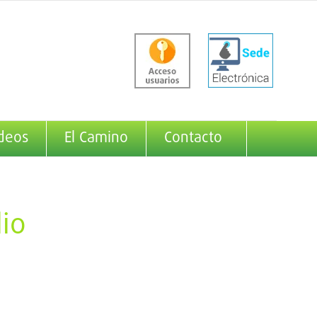
deos
El Camino
Contacto
io