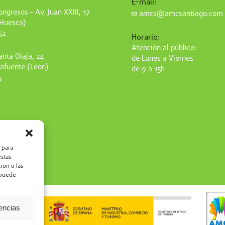
E-mail:
ngresos – Av. Juan XXIII, 17
amcs@amcsantiago.com
(Huesca)
52
Horario:
Atención al público:
nta Olaja, 24
de Lunes a Viernes
afuente (León)
de 9 a 15h
5
 para
estas
ión o las
, puede
rencias