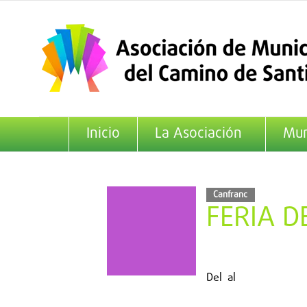
Saltar
al
contenido
Inicio
La Asociación
Mun
Canfranc
FERIA D
Del
al