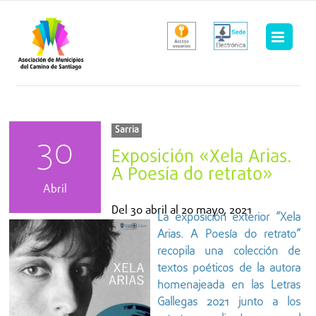
Saltar
al
contenido
Sarria
30
Exposición «Xela Arias.
A Poesía do retrato»
Abril
Del
30 abril
al
20 mayo, 2021
La exposición exterior “Xela
Arias. A Poesía do retrato”
recopila una colección de
textos poéticos de la autora
homenajeada en las Letras
Gallegas 2021 junto a los