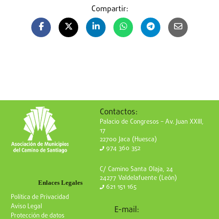
Compartir:
Contactos:
Palacio de Congresos – Av. Juan XXIII,
17
22700 Jaca (Huesca)
974 360 352
C/ Camino Santa Olaja, 24
24277 Valdelafuente (León)
Enlaces Legales
621 151 165
Política de Privacidad
Aviso Legal
E-mail:
Protección de datos