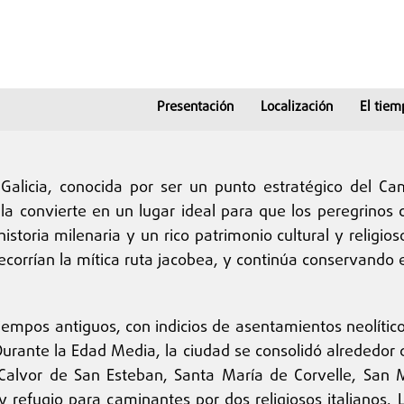
Presentación
Localización
El tiem
alicia, conocida por ser un punto estratégico del C
a, la convierte en un lugar ideal para que los peregrino
storia milenaria y un rico patrimonio cultural y religio
ecorrían la mítica ruta jacobea, y continúa conservando 
tiempos antiguos, con indicios de asentamientos neolític
ante la Edad Media, la ciudad se consolidó alrededor d
 Calvor de San Esteban, Santa María de Corvelle, San
l y refugio para caminantes por dos religiosos italianos