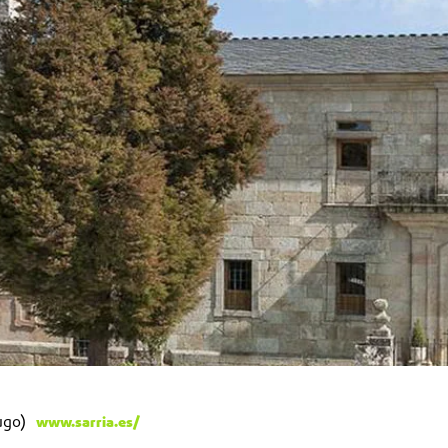
ugo)
www.sarria.es/