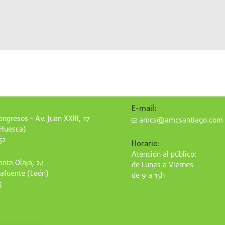
E-mail:
ngresos – Av. Juan XXIII, 17
amcs@amcsantiago.com
(Huesca)
52
Horario:
Atención al público:
nta Olaja, 24
de Lunes a Viernes
afuente (León)
de 9 a 15h
5