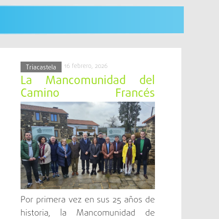
eportivas y culturales, así como instalaciones
ía, mientras que la ciudad continúa recibiendo a
ria se presenta como un punto de encuentro entre
leta de la Galicia jacobea.
16 febrero, 2026
Triacastela
La Mancomunidad del
Camino Francés
reivindica su papel como
eje cultural de Europa
Por primera vez en sus 25 años de
historia, la Mancomunidad de