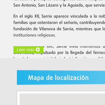
San Antonio, San Lázaro y la Aguiada, que servía
En el siglo XII, Sarria aparece vinculada a la n
familias que ostentaron el señorío, contribuyendo
fundación de Vilanova de Sarria, mientras que 
instituciones religiosas.
Durante el siglo XIX, Sarria vivió momentos d
Leer mas
urbanístico, impulsado por la llegada del ferro
hospitales, y se inició la industrialización con 
con servicios modernos, electricidad, agua potable
Patrimonio
Mapa de localización
El patrimonio refleja su carácter histórico y rel
peregrinos. Destacan el Monasterio de Magdalen
Los restos de fortalezas, casas señoriales y edi
mostrando un tejido arquitectónico donde se mezcl