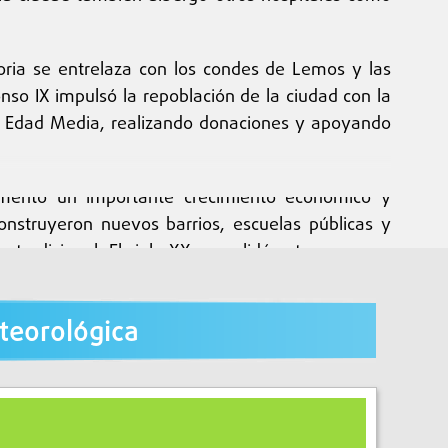
storia se entrelaza con los condes de Lemos y las
onso IX impulsó la repoblación de la ciudad con la
ja Edad Media, realizando donaciones y apoyando
erimentó un importante crecimiento económico y
construyeron nuevos barrios, escuelas públicas y
a tradicional. El siglo XX consolidó estos avances
n un centro regional de influencia y servicios.
teorológica
que recuerdan la importancia de la ciudad para los
 la iglesia de Santa Marina inaugurada en 1885.
a ciudad desde la Edad Media hasta la actualidad,
cultural también incluye tradiciones vinculadas al