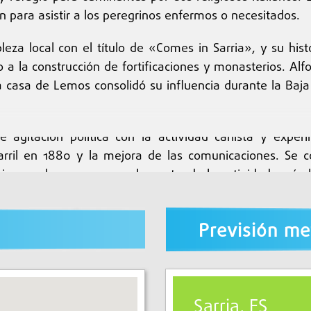
n para asistir a los peregrinos enfermos o necesitados.
obleza local con el título de «Comes in Sarria», y su hi
 a la construcción de fortificaciones y monasterios. Alf
la casa de Lemos consolidó su influencia durante la Ba
e agitación política con la actividad carlista y exp
carril en 1880 y la mejora de las comunicaciones. Se 
fábricas y almacenes, complementando la actividad agrícol
 y expansión de la educación, lo que convirtió a Sarria e
Previsión me
igioso, con monasterios medievales, iglesias y hospitales 
a, los conventos de San Antonio y San Lázaro, así como
ficaciones urbanas permiten apreciar la evolución de l
an estilos románico, gótico y neoclásico. El patrimonio 
Sarria, ES