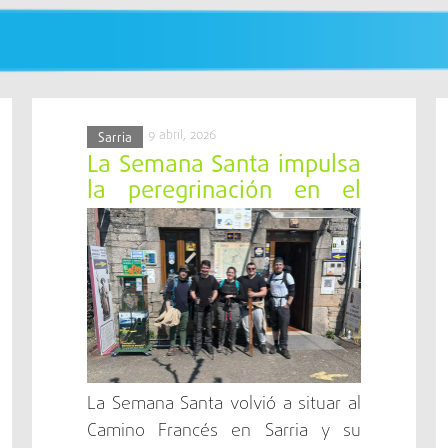
 para la comarca, con infraestructuras educativas, d
, la agricultura y el turismo jacobeo conviven en armon
do su esencia histórica y su hospitalidad secular. Sar
iendo a sus habitantes y visitantes una experiencia comp
9 abril, 2026
Sarria
La Semana Santa impulsa
la peregrinación en el
Camino Francés a su
paso por Sarria, con una
ocupación cercana al
90%
La Semana Santa volvió a situar al
Camino Francés en Sarria y su