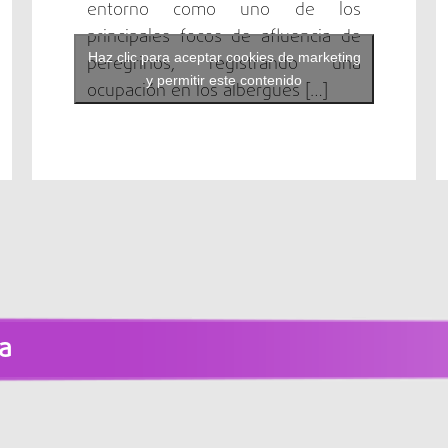
entorno como uno de los
principales focos de afluencia de
Haz clic para aceptar cookies de marketing
peregrinos, registrando una
y permitir este contenido
ocupación en los albergues […]
a