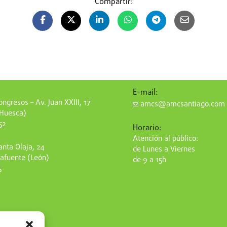
Compartir:
E-mail:
ngresos – Av. Juan XXIII, 17
amcs@amcsantiago.com
(Huesca)
52
Horario:
Atención al público:
nta Olaja, 24
de Lunes a Viernes
afuente (León)
de 9 a 15h
5