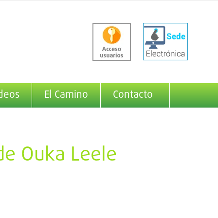
deos
El Camino
Contacto
de Ouka Leele