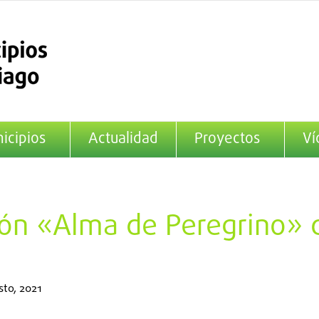
icipios
Actualidad
Proyectos
Ví
ión «Alma de Peregrino» 
sto, 2021