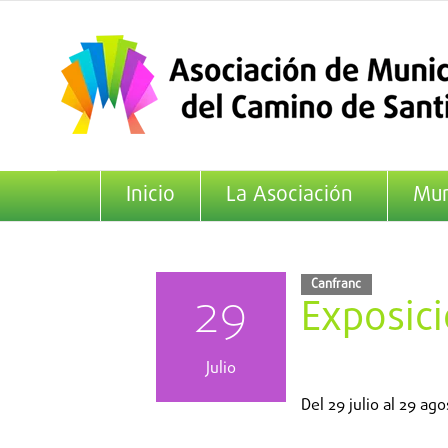
Saltar
al
contenido
Inicio
La Asociación
Mun
Canfranc
29
Exposic
Julio
Del
29 julio
al
29 ago