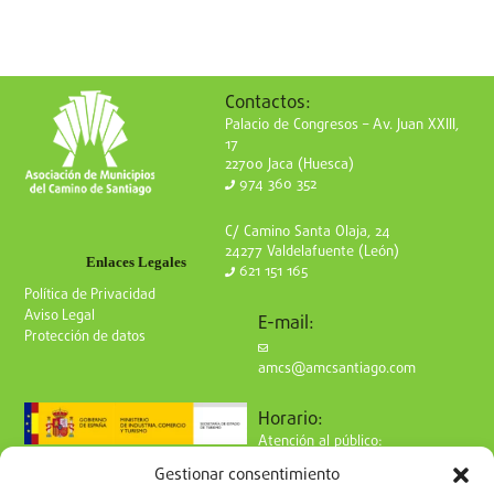
Contactos:
Palacio de Congresos – Av. Juan XXIII,
17
22700 Jaca (Huesca)
974 360 352
C/ Camino Santa Olaja, 24
24277 Valdelafuente (León)
Enlaces Legales
621 151 165
Política de Privacidad
Aviso Legal
E-mail:
Protección de datos
amcs@amcsantiago.com
Horario:
Atención al público:
de Lunes a Viernes
Gestionar consentimiento
de 9 a 15h