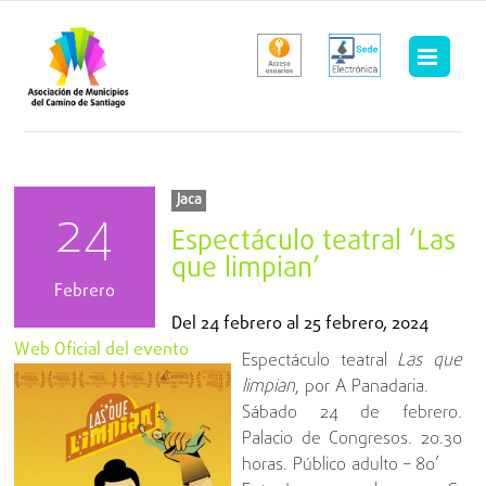
Saltar
al
contenido
Jaca
24
Espectáculo teatral ‘Las
que limpian’
Febrero
Del
24 febrero
al
25 febrero, 2024
Web Oficial del evento
Espectáculo teatral
Las que
limpian
, por A Panadaria.
Sábado 24 de febrero.
Palacio de Congresos. 20.30
horas. Público adulto – 80’