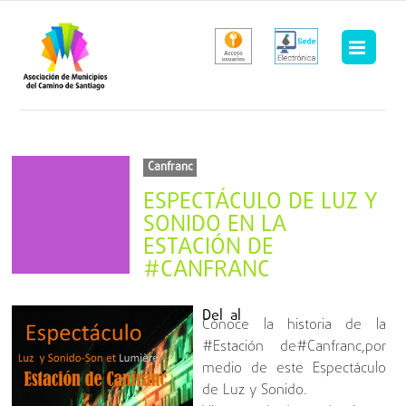
Saltar
al
contenido
Canfranc
ESPECTÁCULO DE LUZ Y
SONIDO EN LA
ESTACIÓN DE
#CANFRANC
Del
al
Cónoce la historia de la
#Estación de#Canfranc,por
medio de este Espectáculo
de Luz y Sonido.