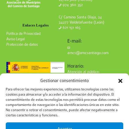
974 360 352
C/ Camino Santa Olaja, 24
24277 Valdelafuente (León)
Enlaces Legales
621 151 165
Política de Privacidad
Aviso Legal
E-mail:
Protección de datos
amcs@amcsantiago.com
Horario:
Atención al público:
de Lunes a Viernes
Gestionar consentimiento
de 9 a 15h
Síguenos en redes:
Para ofrecer las mejores experiencias, utilizamos tecnologías como las
cookies para almacenar y/o acceder a la información del dispositivo. El
consentimiento de estas tecnologías nos permitirá procesar datos como el
comportamiento de navegación o las identificaciones únicas en este sitio.
No consentir o retirar el consentimiento, puede afectar negativamente a
ciertas características y funciones.
Suscríbete a nuestro boletín
Aceptar